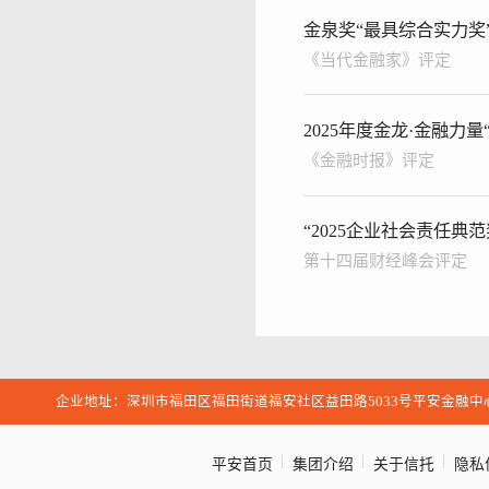
金泉奖“最具综合实力奖
《当代金融家》评定
2025年度金龙·金融力量
《金融时报》评定
“2025企业社会责任典范
第十四届财经峰会评定
企业地址：深圳市福田区福田街道福安社区益田路5033号平安金融中
|
|
|
平安首页
集团介绍
关于信托
隐私