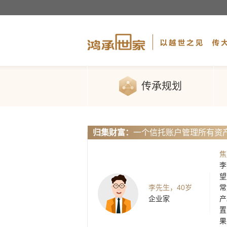
传承规划
归集财富：
一个信托账户管理所有资
焦
李
望
李先生，40岁
常
企业家
产
置
果