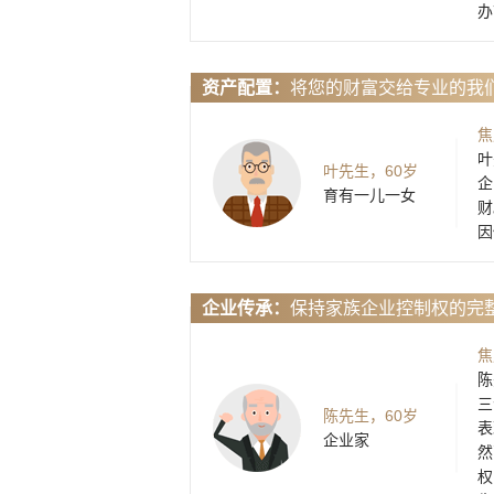
办
资产配置：
将您的财富交给专业的我
焦
叶
叶先生，60岁
企
育有一儿一女
财
因
企业传承：
保持家族企业控制权的完
焦
陈
三
陈先生，60岁
表
企业家
然
权