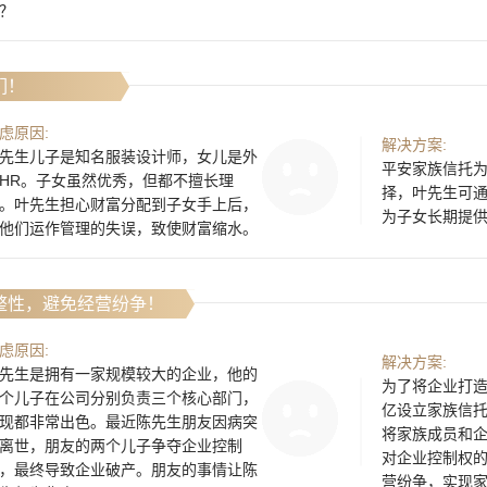
？
们！
虑原因:
解决方案:
先生儿子是知名服装设计师，女儿是外
平安家族信托
HR。子女虽然优秀，但都不擅长理
择，叶先生可
。叶先生担心财富分配到子女手上后，
为子女长期提
他们运作管理的失误，致使财富缩水。
整性，避免经营纷争！
虑原因:
解决方案:
先生是拥有一家规模较大的企业，他的
为了将企业打造
个儿子在公司分别负责三个核心部门，
亿设立家族信
现都非常出色。最近陈先生朋友因病突
将家族成员和
离世，朋友的两个儿子争夺企业控制
对企业控制权
，最终导致企业破产。朋友的事情让陈
营纷争，实现